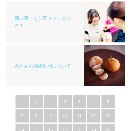
寒い夜こそ加圧トレーニン
グ！
みかんの効果効能について
1
2
3
4
5
6
7
8
9
10
11
12
13
14
15
16
17
18
19
20