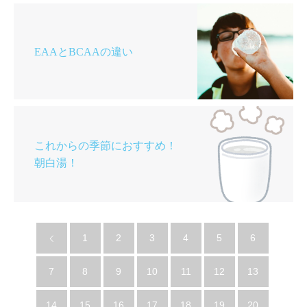
EAAとBCAAの違い
これからの季節におすすめ！
朝白湯！
1
2
3
4
5
6
7
8
9
10
11
12
13
14
15
16
17
18
19
20