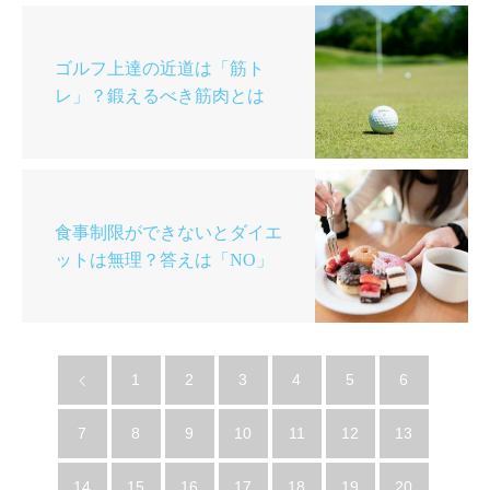
ゴルフ上達の近道は「筋ト
レ」？鍛えるべき筋肉とは
食事制限ができないとダイエ
ットは無理？答えは「NO」
1
2
3
4
5
6
7
8
9
10
11
12
13
14
15
16
17
18
19
20