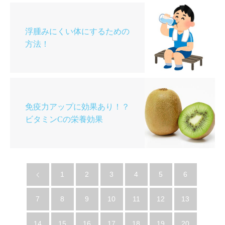
浮腫みにくい体にするための
方法！
免疫力アップに効果あり！？
ビタミンCの栄養効果
1
2
3
4
5
6
7
8
9
10
11
12
13
14
15
16
17
18
19
20