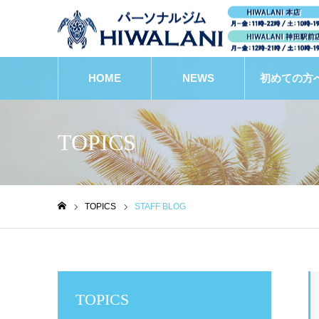
HOME
NEWS
初めての方
TOPICS
TOPICS
STAFF BLOG
ホーム
TOPICS