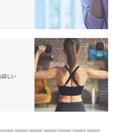
…
お話しい