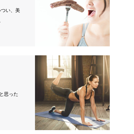
いつい、美
…
たと思った