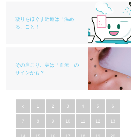
凝りをほぐす近道は「温め
る」こと！
その肩こり、実は「血流」の
サインかも？
1
2
3
4
5
6
7
8
9
10
11
12
13
14
15
16
17
18
19
20