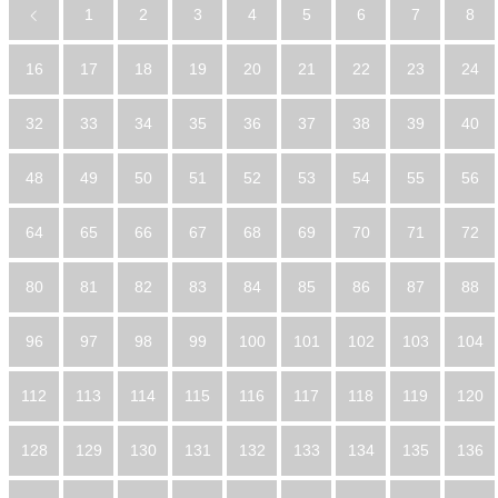
1
2
3
4
5
6
7
8
16
17
18
19
20
21
22
23
24
32
33
34
35
36
37
38
39
40
48
49
50
51
52
53
54
55
56
64
65
66
67
68
69
70
71
72
80
81
82
83
84
85
86
87
88
96
97
98
99
100
101
102
103
104
112
113
114
115
116
117
118
119
120
128
129
130
131
132
133
134
135
136