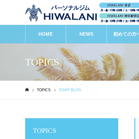
HOME
NEWS
初めての方
TOPICS
TOPICS
STAFF BLOG
ホーム
TOPICS