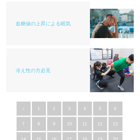
血糖値の上昇による眠気
冷え性の方必見
1
2
3
4
5
6
7
8
9
10
11
12
13
14
15
16
17
18
19
20