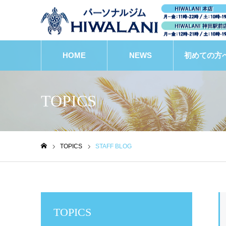
HOME
NEWS
初めての方
TOPICS
TOPICS
STAFF BLOG
ホーム
TOPICS