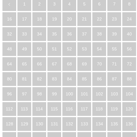
1
2
3
4
5
6
7
8
16
17
18
19
20
21
22
23
24
32
33
34
35
36
37
38
39
40
48
49
50
51
52
53
54
55
56
64
65
66
67
68
69
70
71
72
80
81
82
83
84
85
86
87
88
96
97
98
99
100
101
102
103
104
112
113
114
115
116
117
118
119
120
128
129
130
131
132
133
134
135
136