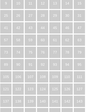
9
10
11
12
13
14
15
25
26
27
28
29
30
31
41
42
43
44
45
46
47
57
58
59
60
61
62
63
73
74
75
76
77
78
79
89
90
91
92
93
94
95
105
106
107
108
109
110
111
121
122
123
124
125
126
127
137
138
139
140
141
142
143