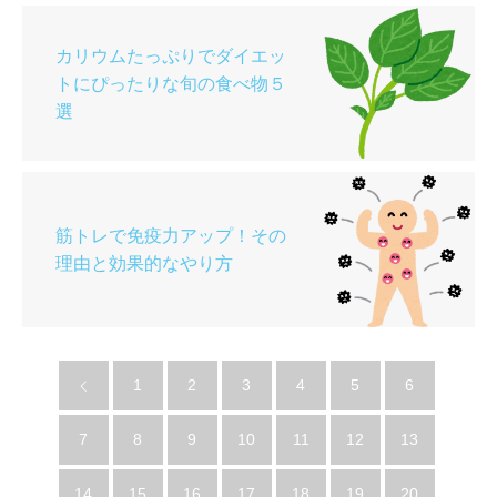
カリウムたっぷりでダイエッ
トにぴったりな旬の食べ物５
選
筋トレで免疫力アップ！その
理由と効果的なやり方
1
2
3
4
5
6
7
8
9
10
11
12
13
14
15
16
17
18
19
20