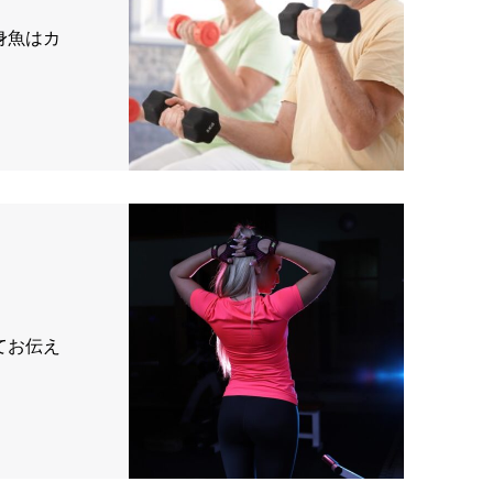
身魚はカ
てお伝え