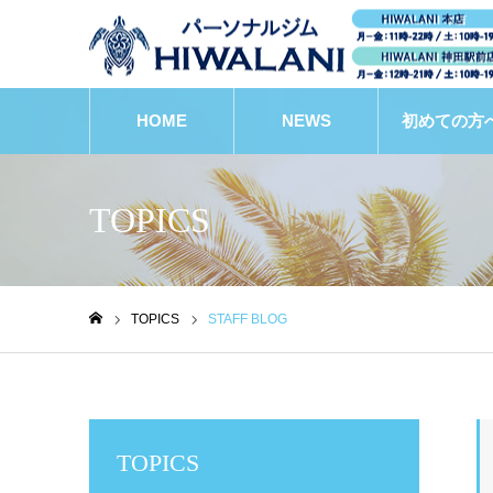
HOME
NEWS
初めての方
TOPICS
TOPICS
STAFF BLOG
ホーム
TOPICS