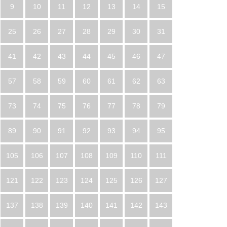
9
10
11
12
13
14
15
25
26
27
28
29
30
31
41
42
43
44
45
46
47
57
58
59
60
61
62
63
73
74
75
76
77
78
79
89
90
91
92
93
94
95
105
106
107
108
109
110
111
121
122
123
124
125
126
127
137
138
139
140
141
142
143