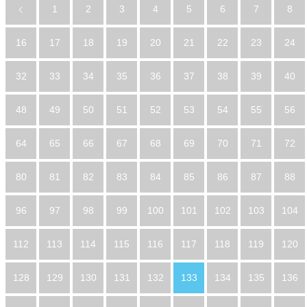
1
2
3
4
5
6
7
8
16
17
18
19
20
21
22
23
24
32
33
34
35
36
37
38
39
40
48
49
50
51
52
53
54
55
56
64
65
66
67
68
69
70
71
72
80
81
82
83
84
85
86
87
88
96
97
98
99
100
101
102
103
104
112
113
114
115
116
117
118
119
120
128
129
130
131
132
133
134
135
136