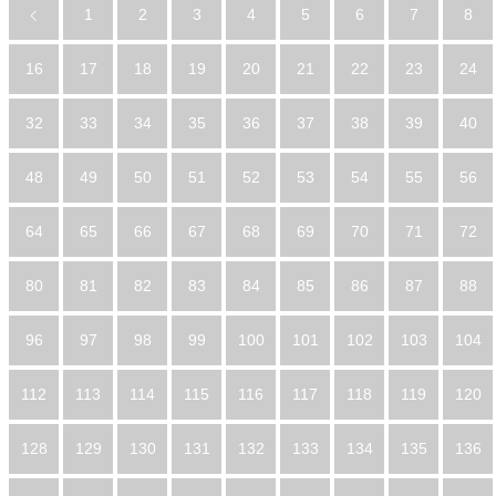
1
2
3
4
5
6
7
8
16
17
18
19
20
21
22
23
24
32
33
34
35
36
37
38
39
40
48
49
50
51
52
53
54
55
56
64
65
66
67
68
69
70
71
72
80
81
82
83
84
85
86
87
88
96
97
98
99
100
101
102
103
104
112
113
114
115
116
117
118
119
120
128
129
130
131
132
133
134
135
136