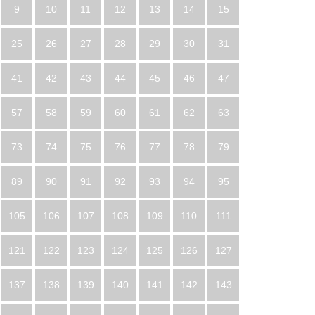
9
10
11
12
13
14
15
25
26
27
28
29
30
31
41
42
43
44
45
46
47
57
58
59
60
61
62
63
73
74
75
76
77
78
79
89
90
91
92
93
94
95
105
106
107
108
109
110
111
121
122
123
124
125
126
127
137
138
139
140
141
142
143