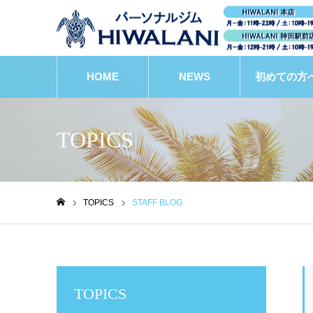
HOME
NEWS
初めての方
TOPICS
TOPICS
STAFF BLOG
ホーム
TOPICS