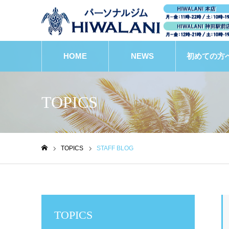
HOME
NEWS
初めての方
TOPICS
TOPICS
STAFF BLOG
ホーム
TOPICS