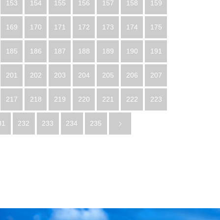
153
154
155
156
157
158
159
169
170
171
172
173
174
175
185
186
187
188
189
190
191
201
202
203
204
205
206
207
217
218
219
220
221
222
223
31
232
233
234
235