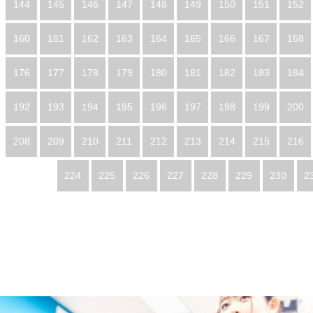
144
145
146
147
148
149
150
151
152
160
161
162
163
164
165
166
167
168
176
177
178
179
180
181
182
183
184
192
193
194
195
196
197
198
199
200
208
209
210
211
212
213
214
215
216
224
225
226
227
228
229
230
2