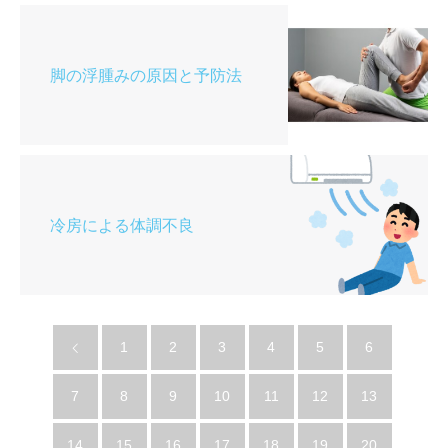
脚の浮腫みの原因と予防法
冷房による体調不良
1
2
3
4
5
6
7
8
9
10
11
12
13
14
15
16
17
18
19
20