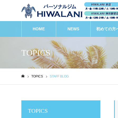
HOME
NEWS
初めての方
TOPICS
TOPICS
STAFF BLOG
ホーム
TOPICS