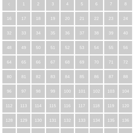
1
2
3
4
5
6
7
8
16
17
18
19
20
21
22
23
24
32
33
34
35
36
37
38
39
40
48
49
50
51
52
53
54
55
56
64
65
66
67
68
69
70
71
72
80
81
82
83
84
85
86
87
88
96
97
98
99
100
101
102
103
104
112
113
114
115
116
117
118
119
120
128
129
130
131
132
133
134
135
136