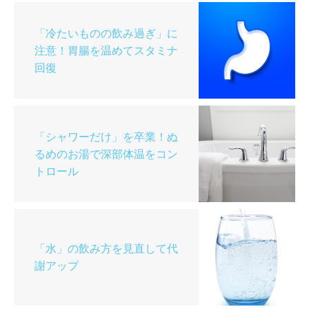
「冷たいものの飲み過ぎ」に
注意！胃腸を温めてスタミナ
回復
「シャワーだけ」を卒業！ぬ
るめのお湯で深部体温をコン
トロール
「水」の飲み方を見直して代
謝アップ