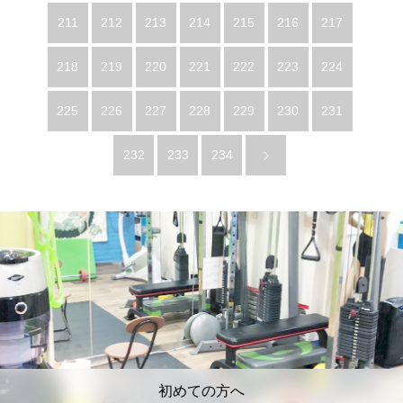
211
212
213
214
215
216
217
218
219
220
221
222
223
224
225
226
227
228
229
230
231
232
233
234
初めての方へ