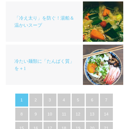
「冷え太り」を防ぐ！湯船＆
温かいスープ
冷たい麺類に「たんぱく質」
を＋1
1
2
3
4
5
6
7
8
9
10
11
12
13
14
15
16
17
18
19
20
21