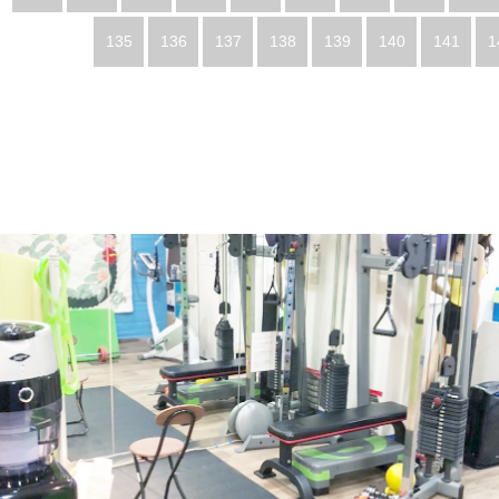
135
136
137
138
139
140
141
1