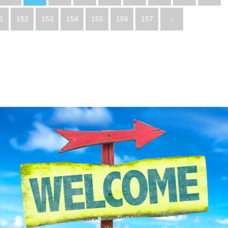
1
152
153
154
155
156
157