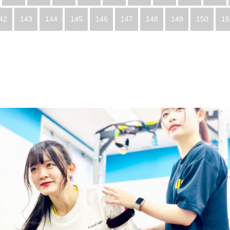
42
143
144
145
146
147
148
149
150
15