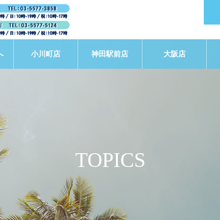
へ
小川町店
神田駅前店
大阪店
TOPICS