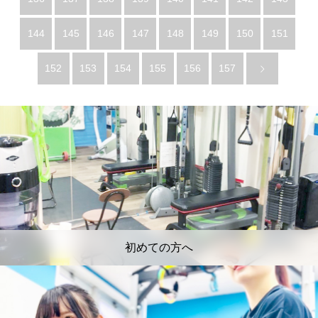
144
145
146
147
148
149
150
151
152
153
154
155
156
157
初めての方へ