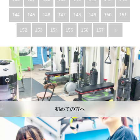
144
145
146
147
148
149
150
151
152
153
154
155
156
157
初めての方へ