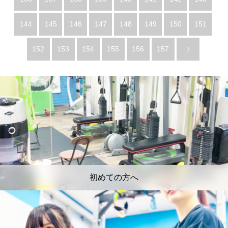
144
145
146
147
148
149
150
151
152
153
154
155
156
157
初めての方へ