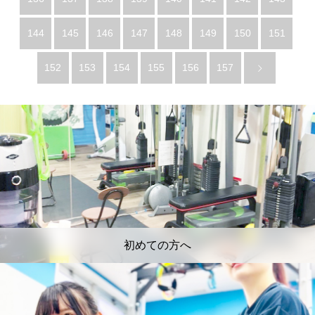
144
145
146
147
148
149
150
151
152
153
154
155
156
157
初めての方へ