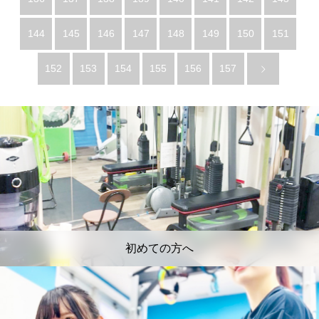
144
145
146
147
148
149
150
151
152
153
154
155
156
157
初めての方へ