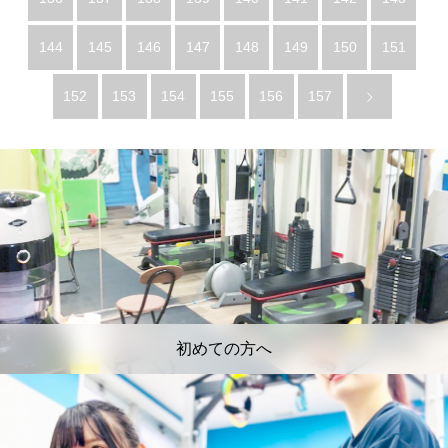
144
145
146
147
148
149
150
151
152
153
154
155
156
157
初めての方へ