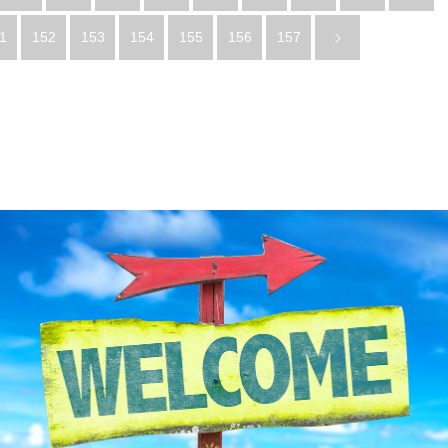
1
152
153
154
155
156
157