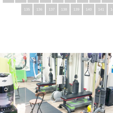
135
136
137
138
139
140
141
1