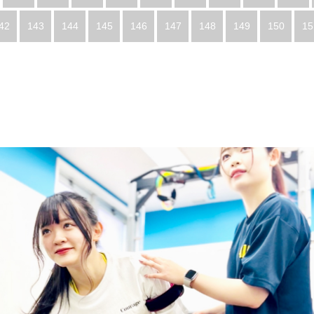
42
143
144
145
146
147
148
149
150
15