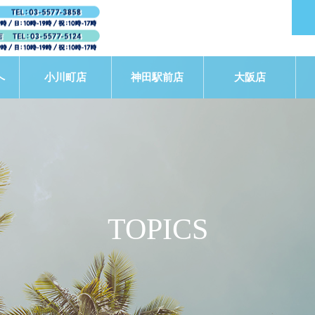
へ
小川町店
神田駅前店
大阪店
TOPICS