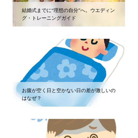
結婚式までに“理想の自分”へ。ウエディン
グ・トレーニングガイド
STAFF BLOG
お腹が空く日と空かない日の差が激しいの
はなぜ？
STAFF BLOG