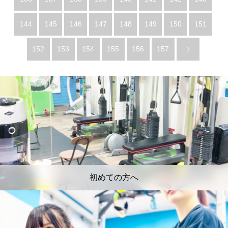
144
145
146
147
148
149
150
151
152
153
154
155
156
157
初めての方へ