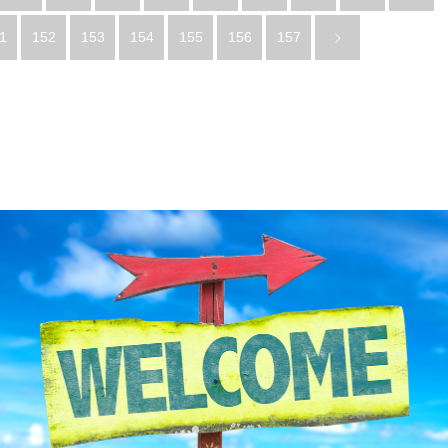
1
152
153
154
155
156
157