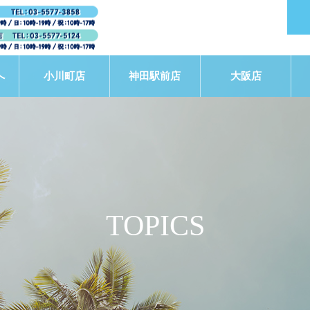
へ
小川町店
神田駅前店
大阪店
TOPICS