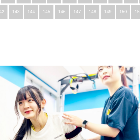
42
143
144
145
146
147
148
149
150
15