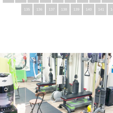
135
136
137
138
139
140
141
1