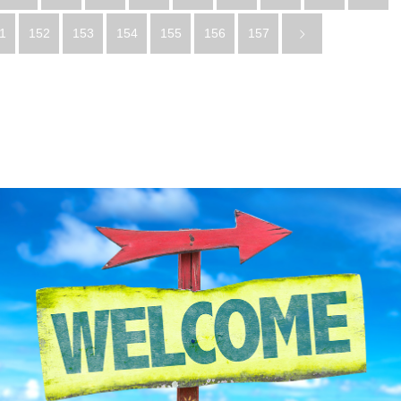
1
152
153
154
155
156
157