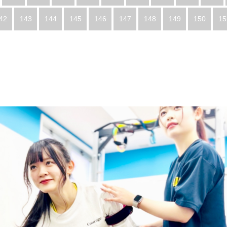
42
143
144
145
146
147
148
149
150
15