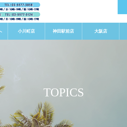
へ
小川町店
神田駅前店
大阪店
TOPICS