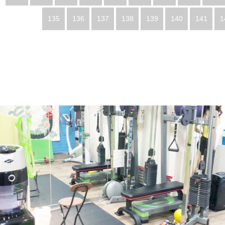
135
136
137
138
139
140
141
1