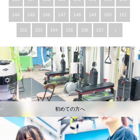
144
145
146
147
148
149
150
151
152
153
154
155
156
157
初めての方へ