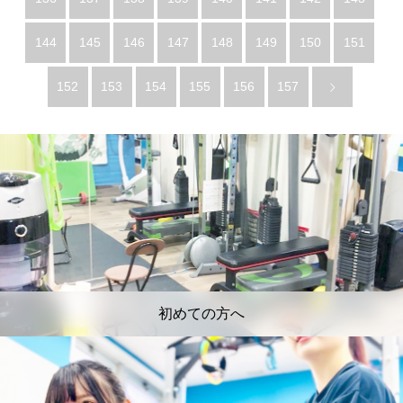
144
145
146
147
148
149
150
151
152
153
154
155
156
157
初めての方へ