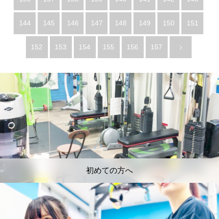
144
145
146
147
148
149
150
151
152
153
154
155
156
157
初めての方へ