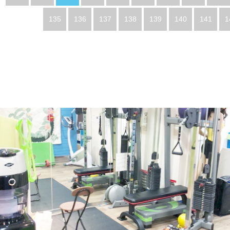
135
136
137
138
139
140
141
1