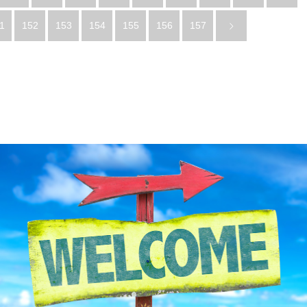
1
152
153
154
155
156
157