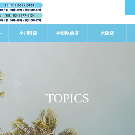
へ
小川町店
神田駅前店
大阪店
TOPICS