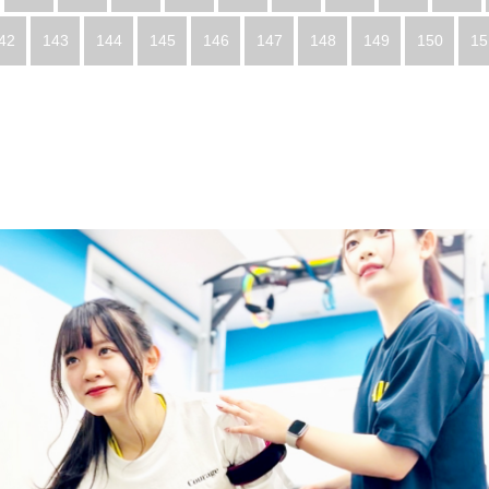
42
143
144
145
146
147
148
149
150
15