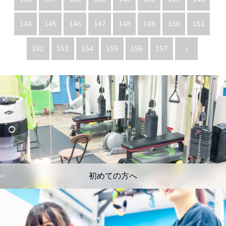
144
145
146
147
148
149
150
151
152
153
154
155
156
157
初めての方へ