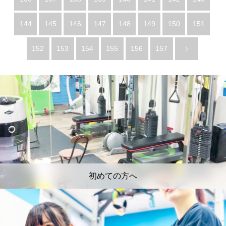
144
145
146
147
148
149
150
151
152
153
154
155
156
157
初めての方へ