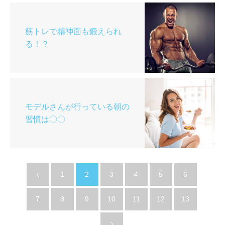
筋トレで精神面も鍛えられ
る！？
モデルさんが行っている朝の
習慣は〇〇
1
2
3
4
5
6
7
8
9
10
11
12
13