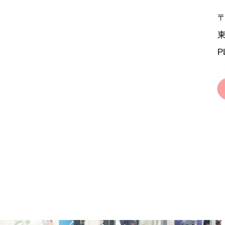
〒
東
P