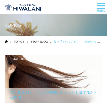
TOPICS
TOPICS
STAFF BLOG
髪と爪を強くしたい！内側からキレイを育てる5つの習慣
ホーム
STAFF BLOG
髪と爪を強くしたい！内側からキレイを育てる5つ
の習慣