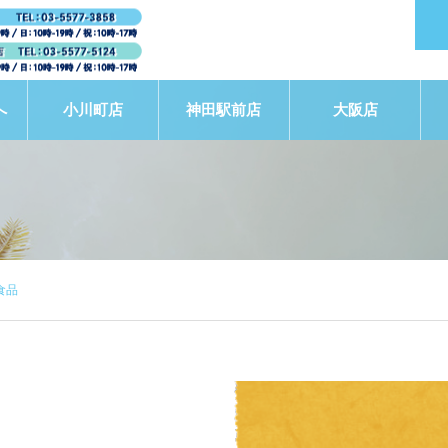
へ
小川町店
神田駅前店
大阪店
食品
STAFF BLOG