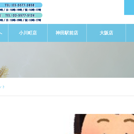
へ
小川町店
神田駅前店
大阪店
ット
STAFF BLOG