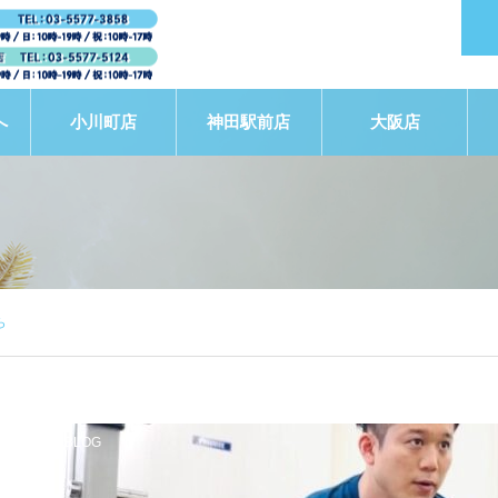
へ
小川町店
神田駅前店
大阪店
ら
STAFF BLOG