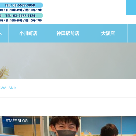
へ
小川町店
神田駅前店
大阪店
ALANI♪
STAFF BLOG