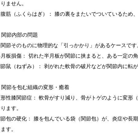
きりません。
腓腹筋（ふくらはぎ）： 膝の裏をまたいでついているため
. 関節内部の問題
膝関節そのものに物理的な「引っかかり」があるケースです
半月板損傷： 切れた半月板が関節に挟まると、ある一定の
関節鼠（ねずみ）： 剥がれた軟骨の破片などが関節内に転
. 関節を包む組織の変形・癒着
変形性膝関節症： 軟骨がすり減り、骨がトゲのように変形
なります。
関節包の硬化： 膝を包んでいる袋（関節包）が、炎症や長
ります。