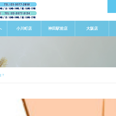
へ
小川町店
神田駅前店
大阪店
は？
STAFF BLOG