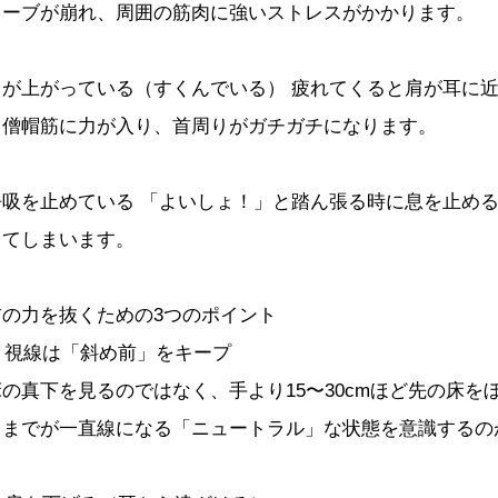
カーブが崩れ、周囲の筋肉に強いストレスがかかります。
肩が上がっている（すくんでいる） 疲れてくると肩が耳に
と僧帽筋に力が入り、首周りがガチガチになります。
呼吸を止めている 「よいしょ！」と踏ん張る時に息を止め
ってしまいます。
首の力を抜くための3つのポイント
. 視線は「斜め前」をキープ
床の真下を見るのではなく、手より15〜30cmほど先の床
とまでが一直線になる「ニュートラル」な状態を意識するの