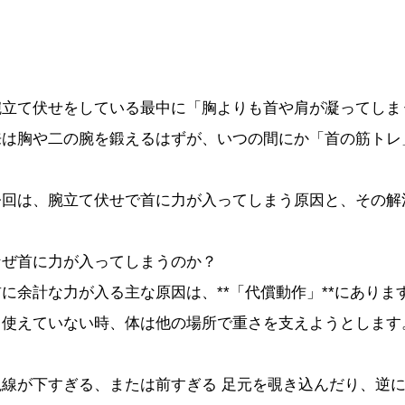
腕立て伏せをしている最中に「胸よりも首や肩が凝ってしま
来は胸や二の腕を鍛えるはずが、いつの間にか「首の筋トレ
今回は、腕立て伏せで首に力が入ってしまう原因と、その解
なぜ首に力が入ってしまうのか？
首に余計な力が入る主な原因は、**「代償動作」**にあり
く使えていない時、体は他の場所で重さを支えようとします
視線が下すぎる、または前すぎる 足元を覗き込んだり、逆