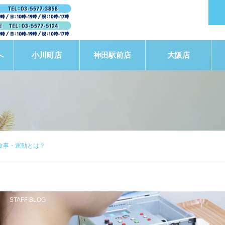
へ
小川町店
神田駅前店
大阪店
食事・運動とは？
STAFF BLOG