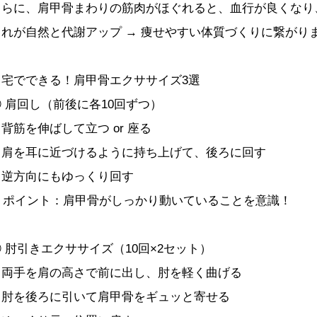
さらに、肩甲骨まわりの筋肉がほぐれると、血行が良くなり
これが自然と代謝アップ → 痩せやすい体質づくりに繋がり
自宅でできる！肩甲骨エクササイズ3選
① 肩回し（前後に各10回ずつ）
背筋を伸ばして立つ or 座る
・肩を耳に近づけるように持ち上げて、後ろに回す
・逆方向にもゆっくり回す
ポイント：肩甲骨がしっかり動いていることを意識！
 肘引きエクササイズ（10回×2セット）
・両手を肩の高さで前に出し、肘を軽く曲げる
・肘を後ろに引いて肩甲骨をギュッと寄せる