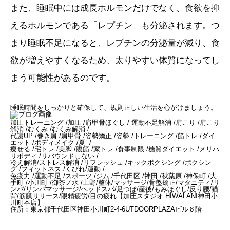
また、睡眠中には成長ホルモンだけでなく、食欲を抑
えるホルモンである「レプチン」も分泌されます。つ
まり睡眠不足になると、レプチンの分泌量が減り、食
欲が増えやすくなるため、太りやすい体質になってし
まう可能性があるのです。
睡眠時間をしっかりと確保して、規則正しい生活を心がけましょう。
加圧トレーニング /加圧 /肩甲骨ほぐし / 運動不足解消 /肩こり /肩こり
解消 /むくみ /むくみ解消 /
代謝UP /巻き肩 /肩甲骨 /姿勢矯正 /姿勢 /トレーニング /筋トレ /ダイ
エット /ボディメイク /夏 /
痩せる /宅トレ /美脚 /腹筋 /家トレ /食事制限 /糖質ダイエット /メリハ
リボディ /リバウンドしない /
冷え解消/ストレス解消 /リフレッシュ /キックボクシング /ボクシン
グ /フィットネス /くびれ/運動 /
免疫力 /運動不足 /スポーツ /ジム /千代田区 /神田 /秋葉原 /神保町 /大
手町 /小川町 /御茶ノ水 /上野/整体/マッサージ/骨盤矯正/マタニティ/リ
ンパ/リンパマッサージ/ヘッドスパ/足つぼ/産後/もみほぐし/反り腰/猫
背/筋膜リリース/眼精疲労/目の疲れ【加圧スタジオ HIWALANI神田小
川町本店】
住所：東京都千代田区神田小川町2-4-6UTDOORPLAZAビル６階