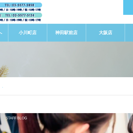
へ
小川町店
神田駅前店
大阪店
、、
STAFF BLOG