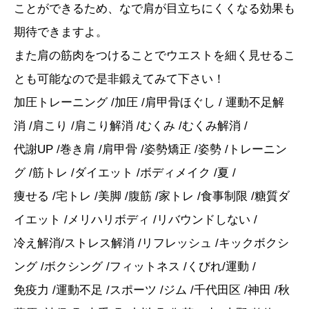
ことができるため、なで肩が目立ちにくくなる効果も
期待できますよ。
また肩の筋肉をつけることでウエストを細く見せるこ
とも可能なので是非鍛えてみて下さい！
加圧トレーニング /加圧 /肩甲骨ほぐし / 運動不足解
消 /肩こり /肩こり解消 /むくみ /むくみ解消 /
代謝UP /巻き肩 /肩甲骨 /姿勢矯正 /姿勢 /トレーニン
グ /筋トレ /ダイエット /ボディメイク /夏 /
痩せる /宅トレ /美脚 /腹筋 /家トレ /食事制限 /糖質ダ
イエット /メリハリボディ /リバウンドしない /
冷え解消/ストレス解消 /リフレッシュ /キックボクシ
ング /ボクシング /フィットネス /くびれ/運動 /
免疫力 /運動不足 /スポーツ /ジム /千代田区 /神田 /秋