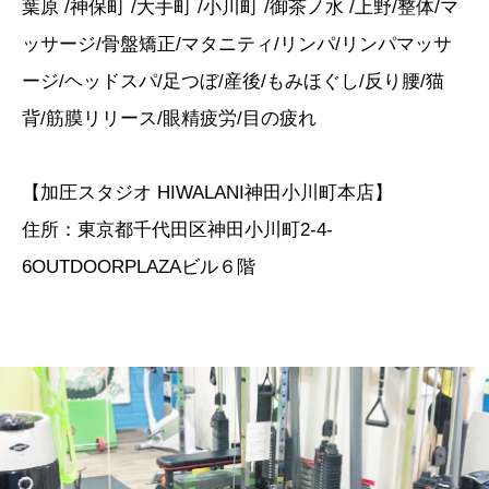
葉原 /神保町 /大手町 /小川町 /御茶ノ水 /上野/整体/マ
ッサージ/骨盤矯正/マタニティ/リンパ/リンパマッサ
ージ/ヘッドスパ/足つぼ/産後/もみほぐし/反り腰/猫
背/筋膜リリース/眼精疲労/目の疲れ
【加圧スタジオ HIWALANI神田小川町本店】
住所：東京都千代田区神田小川町2-4-
6OUTDOORPLAZAビル６階