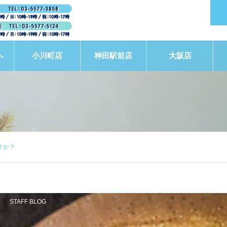
へ
小川町店
神田駅前店
大阪店
すか？
STAFF BLOG