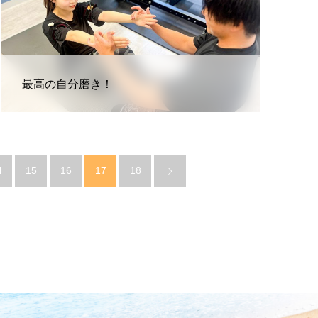
最高の自分磨き！
4
15
16
17
18