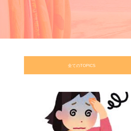
全てのTOPICS
STAFF BLOG